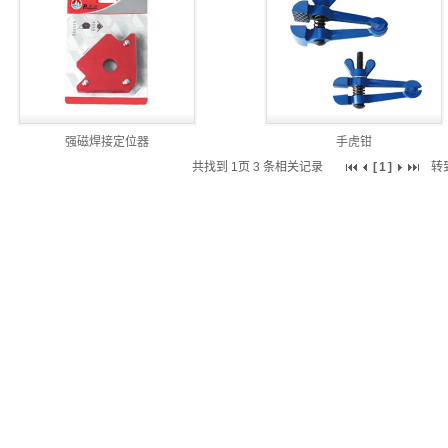
强磁焊接定位器
手虎钳
共找到
1页
3
条相关记录
[
1
]
转