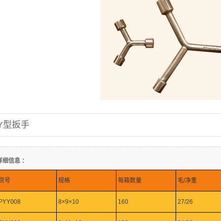
Y型扳手
详细信息 ：
货号
规格
每箱数量
毛/净重
PYY008
8×9×10
160
27/26