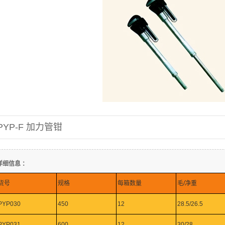
PYP-F 加力管钳
详细信息 ：
货号
规格
每箱数量
毛/净重
PYP030
450
12
28.5/26.5
PYP031
600
12
30/28