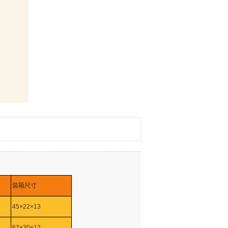
装箱尺寸
45×22×13
62×30×12