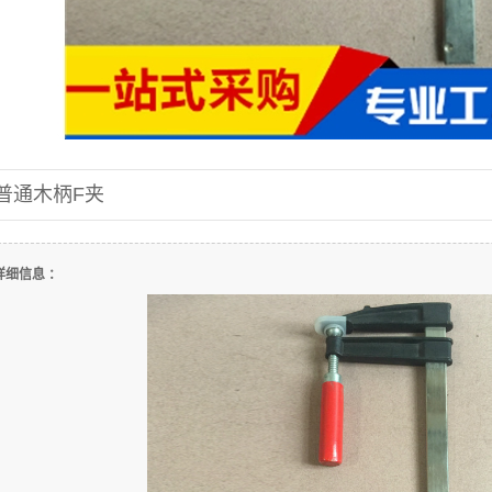
普通木柄F夹
详细信息 ：