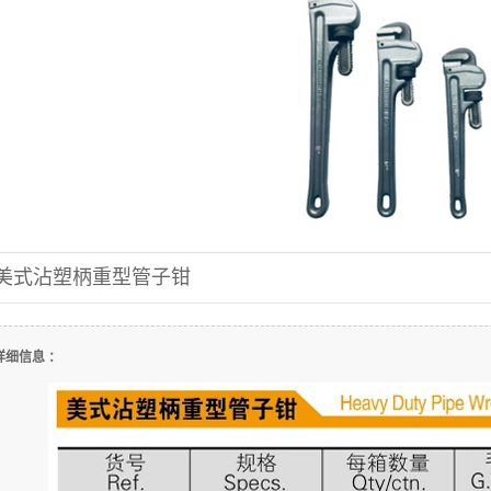
美式沾塑柄重型管子钳
详细信息 ：